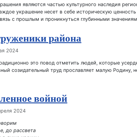
рашения являются частью культурного наследия регио
аждое украшение несет в себе историческую ценность 
вязь с прошлым и проникнуться глубинными значениям
труженики района
але
ая 2024
традиционно это повод отметить людей, которые усерд
вный созидательный труд прославляет малую Родину, не
аленное войной
але
преля 2024
говорим
е, до рассвета