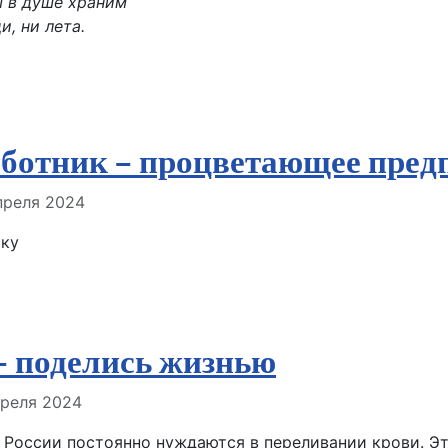
ы в душе храним
, ни лета.
ботник – процветающее пред
але
преля 2024
тку
– поделись жизнью
але
преля 2024
й России постоянно нуждаются в переливании крови. 