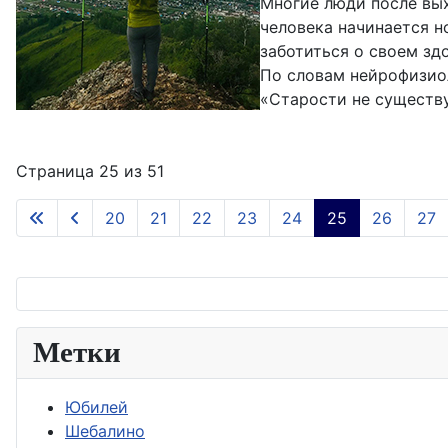
Многие люди после вых
человека начинается н
заботиться о своем зд
По словам нейрофизиол
«Старости не существуе
Страница 25 из 51
20
21
22
23
24
25
26
27
Метки
Юбилей
Шебалино