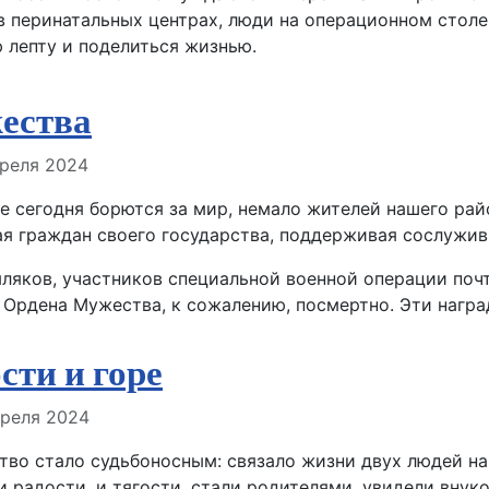
 перинатальных центрах, люди на операционном столе,
 лепту и поделиться жизнью.
ества
але
преля 2024
ые сегодня борются за мир, немало жителей нашего рай
я граждан своего государства, поддерживая сослужив
ляков, участников специальной военной операции поч
 Ордена Мужества, к сожалению, посмертно. Эти награ
сти и горе
але
преля 2024
тво стало судьбоносным: связало жизни двух людей нав
 радости, и тягости, стали родителями, увидели внуко