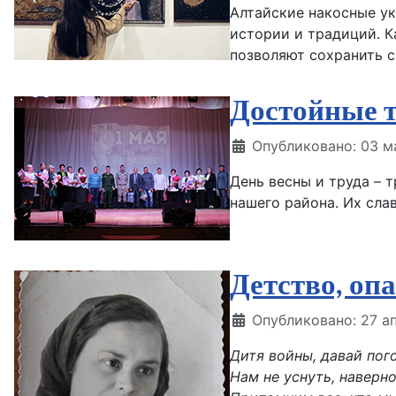
Алтайские накосные ук
истории и традиций. К
позволяют сохранить с
Достойные 
Информация о матери
Опубликовано: 03 м
День весны и труда – 
нашего района. Их сла
Детство, оп
Информация о матери
Опубликовано: 27 а
Дитя войны, давай по
Нам не уснуть, наверно