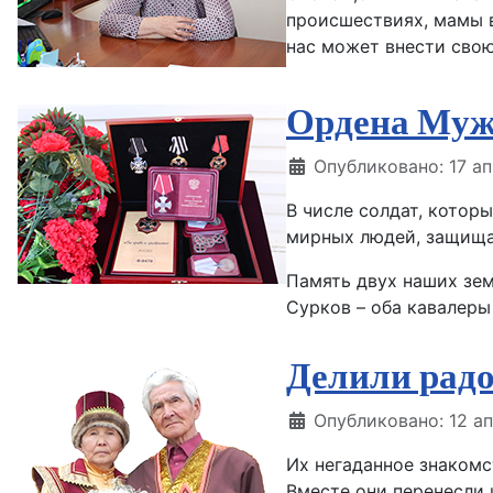
происшествиях, мамы в
нас может внести свою
Ордена Муж
Информация о матери
Опубликовано: 17 а
В числе солдат, котор
мирных людей, защища
Память двух наших зем
Сурков – оба кавалеры
Делили радо
Информация о матери
Опубликовано: 12 а
Их негаданное знакомс
Вместе они перенесли и