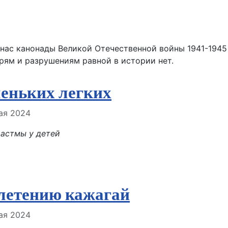
 нас канонады Великой Отечественной войны 1941-1945
рям и разрушениям равной в истории нет.
леньких легких
але
ая 2024
 астмы у детей
летению кажагай
але
ая 2024