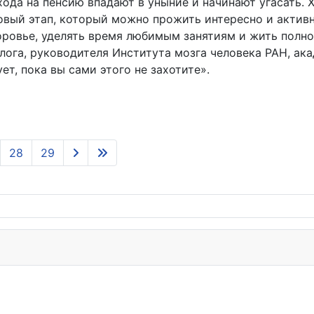
ода на пенсию впадают в уныние и начинают угасать. 
овый этап, который можно прожить интересно и активно
оровье, уделять время любимым занятиям и жить полн
ога, руководителя Института мозга человека РАН, ак
т, пока вы сами этого не захотите».
28
29