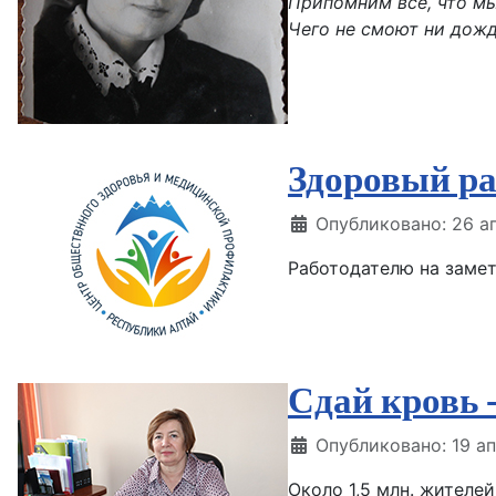
Припомним все, что м
Чего не смоют ни дожди
Здоровый ра
Информация о матери
Опубликовано: 26 а
Работодателю на заме
Сдай кровь 
Информация о матери
Опубликовано: 19 а
Около 1,5 млн. жителе