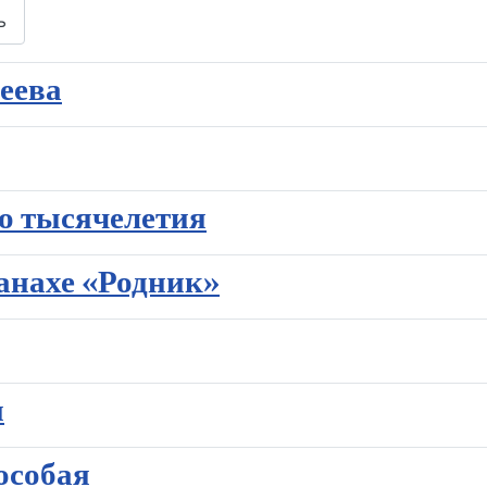
ь
еева
о тысячелетия
анахе «Родник»
и
особая