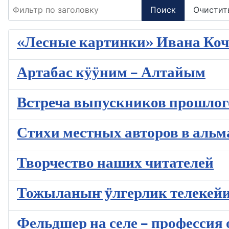
Фильтр по заголовку
Поиск
Очистит
«Лесные картинки» Ивана Коч
Артабас кӱӱним – Алтайым
Встреча выпускников прошлог
Стихи местных авторов в альм
Творчество наших читателей
Тожыланыҥ ÿлгерлик телекей
Фельдшер на селе – профессия 