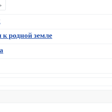
ь
я
 к родной земле
а