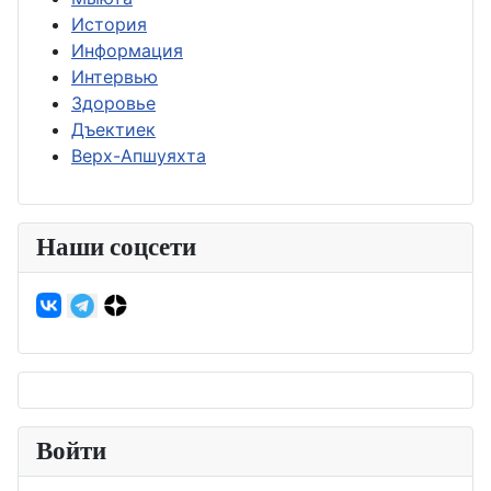
История
Информация
Интервью
Здоровье
Дъектиек
Верх-Апшуяхта
Наши соцсети
Войти