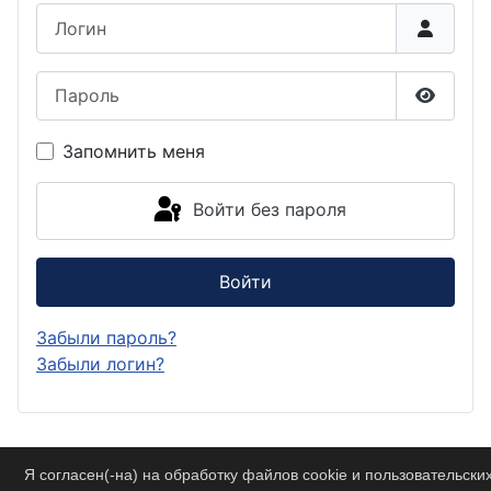
Логин
Пароль
Показа
Запомнить меня
Войти без пароля
Войти
Забыли пароль?
Забыли логин?
Я согласен(-на) на обработку файлов cookie и пользовательски