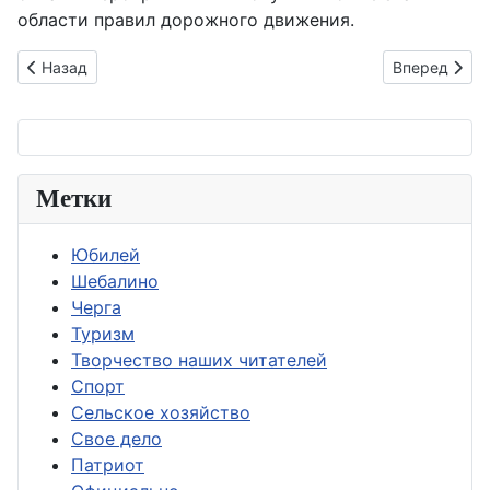
области правил дорожного движения.
Предыдущий: В Шебалино налажен выпуск мясной консерв
Следующий: 
Назад
Вперед
Метки
Юбилей
Шебалино
Черга
Туризм
Творчество наших читателей
Спорт
Сельское хозяйство
Свое дело
Патриот