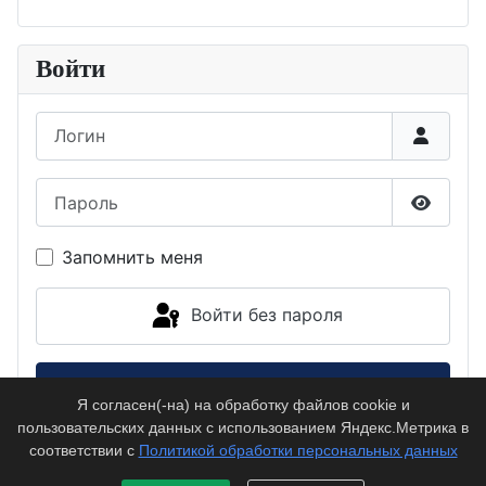
Войти
Логин
Пароль
Показа
Запомнить меня
Войти без пароля
Войти
Я согласен(-на) на обработку файлов cookie и
пользовательских данных с использованием Яндекс.Метрика в
Забыли пароль?
соответствии с
Политикой обработки персональных данных
Забыли логин?