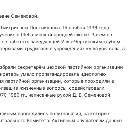
евне Семеновой.
 Дмитриевны Постниковых 15 ноября 1936 года
учение в Шебалинской средней школе. Затем по
 её работать заведующей Улус-Чергинским клубом.
ерерывами трудилась в учреждениях культуры села, а
 избрали секретарём цеховой партийной организации
екретарь умело пропагандировала идеологию
я партийной организации, которые проходили в
олевшие жизненные вопросы, содействовали
-1980 гг., написанные рукой Д. В. Семеновой,
линым проводились политзанятия, на которых
ентрального Комитета. Активным слушателем данных