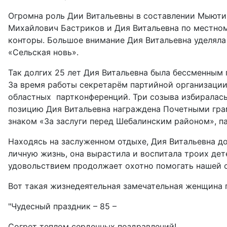
Огромна роль Дии Витальевны в составлении Мыютин
Михайлович Бастриков и Дия Витальевна по местному
конторы. Большое внимание Дия Витальевна уделяла
«Сельская новь».
Так долгих 25 лет Дия Витальевна была бессменным
За время работы секретарём партийной организации
областных партконференций. Три созыва избиралась
позицию Дия Витальевна награждена Почетными гра
знаком «За заслуги перед Шебалинским районом», 
Находясь на заслуженном отдыхе, Дия Витальевна до
личную жизнь, она вырастила и воспитала троих дет
удовольствием продолжает охотно помогать нашей 
Вот такая жизнедеятельная замечательная женщина 
"Чудесный праздник – 85 –
Согрет теплом сердечных поздравлений!