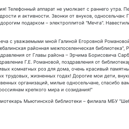
я! Телефонный аппарат не умолкает с раннего утра. П
рости и активности. Звонки от внуков, односельчан: Г
дорогим подарком – электроплитой "Мечта". Навестили
реча с уважаемыми мной Галиной Егоровной Романовой
балинская районная межпоселенческая библиотека", Р
здравления от Главы района – Эрчима Борисовича Сарб
авление Г.Е. Романовой, поздравления от библиотекар
живых комнатных роз для дома, очень красивый памятн
х трудовых, жизненных годах! Дорогие мои дети, внук
венных организаций, милые односельчане, спасибо ва
россиянам крепкого мира и созидания!"
иблиотекарь Мыютинской библиотеки – филиала МБУ "Ше