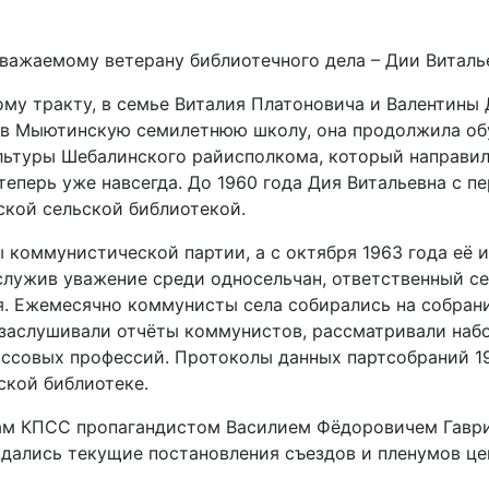
важаемому ветерану библиотечного дела – Дии Виталь
му тракту, в семье Виталия Платоновича и Валентины
нчив Мыютинскую семилетнюю школу, она продолжила об
льтуры Шебалинского райисполкома, который направил
теперь уже навсегда. До 1960 года Дия Витальевна с п
ской сельской библиотекой.
ы коммунистической партии, а с октября 1963 года её
лужив уважение среди односельчан, ответственный с
. Ежемесячно коммунисты села собирались на собрани
 заслушивали отчёты коммунистов, рассматривали наб
совых профессий. Протоколы данных партсобраний 1970
ской библиотеке.
нам КПСС пропагандистом Василием Фёдоровичем Гаври
дались текущие постановления съездов и пленумов ц