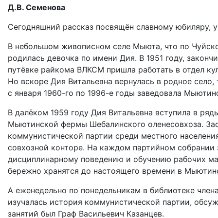
Д.В. Семенова
Сегодняшний рассказ посвящён славному юбиляру, у
В небольшом живописном селе Мыюта, что по Чуйско
родилась девочка по имени Дия. В 1951 году, зако
путёвке райкома ВЛКСМ пришла работать в отдел ку
Но вскоре Дия Витальевна вернулась в родное село, 
с января 1960-го по 1996-е годы заведовала Мыютин
В далёком 1959 году Дия Витальевна вступила в ряд
Мыютинской фермы Шебалинского оленесовхоза. Зас
коммунистической партии среди местного населения
совхозной конторе. На каждом партийном собрании
дисциплинарному поведению и обучению рабочих мас
бережно хранятся до настоящего времени в Мыютин
А еженедельно по понедельникам в библиотеке чле
изучалась история коммунистической партии, обсуж
занятий был Граф Васильевич Казанцев.