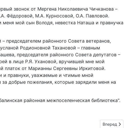
ервый звонок от Мергена Николаевича Чичканова –
.А. Фёдоровой, М.А. Курносовой, О.А. Павловой.
 меня мой сын Володя, невестка Наташа и правнучка
 – председателем районного Совета ветеранов,
усланой Родионовной Тахановой – главным
ашева, председателя районного Совета депутатов –
ей в лице Р.Я. Ухановой, вручившей мне мой
ый платок от Марианны Сергеевны Иркитовой.
и и правнуки, уважаемые и чтимые мной
м за добрые пожелания, которые зарядили меня на
балинская районная межпоселенческая библиотека".
Следующий: 
Вперед