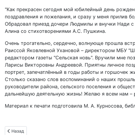
"Как прекрасен сегодня мой юбилейный день рождени
поздравления и пожелания, и сразу у меня прилив бод
Обрадовал приезд дочери Людмилы и внучки Нади с 
Алина со стихотворениями А.С. Пушкина.
Очень трогательно, сердечно, волнующе прошла вст
Раиссой Яковлевной Ухановой – директором МБУ "Ше
редактором газеты "Сельская новь". Вручили мне по
Ларисы Викторовны Андреевой. Приятны личное поздр
портрет, запечатлённый в годы работы и горшочек 
Столько сказано слов воспоминаний о наших прошлы
руководители района, сельского поселения и общест
дальнейшую деятельную жизнь! Желаю я всем нам – 
Материал к печати подготовила М. А. Курносова, б
Предыдущий: Итоги 2021 года: культура и спорт
Назад