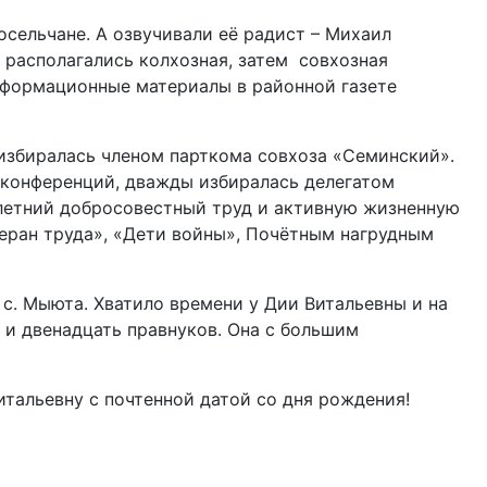
сельчане. А озвучивали её радист – Михаил
 располагались колхозная, затем совхозная
нформационные материалы в районной газете
избиралась членом парткома совхоза «Семинский».
 конференций, дважды избиралась делегатом
олетний добросовестный труд и активную жизненную
ран труда», «Дети войны», Почётным нагрудным
с. Мыюта. Хватило времени у Дии Витальевны и на
в и двенадцать правнуков. Она с большим
тальевну с почтенной датой со дня рождения!