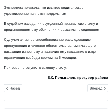
Экспертиза показала, что изъятое водительское
удостоверение является поддельным.
В судебном заседании осужденный признал свою вину в
предъявленном ему обвинении и раскаялся в содеянном.
Суд учел активное способствование расследованию
преступления в качестве обстоятельства, смягчающего
наказание виновному и назначил ему наказание в виде
ограничения свободы сроком на 5 месяцев.
Приговор не вступил в законную силу.
Е.К. Полыгалов, прокурор района
Предыдущий: Льготы по имущественным налогам для мног
Следующий: 
Назад
Вперед