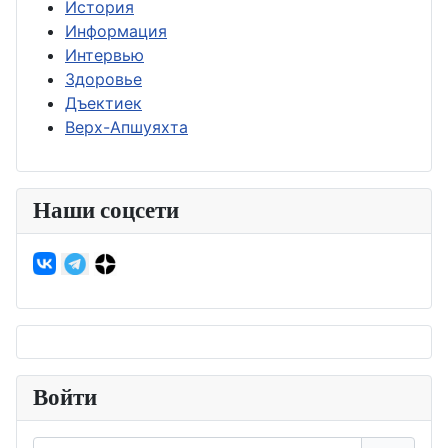
История
Информация
Интервью
Здоровье
Дъектиек
Верх-Апшуяхта
Наши соцсети
Войти
Логин