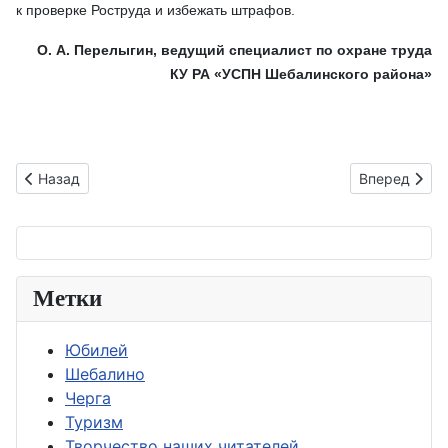
к проверке Роструда и избежать штрафов.
О. А.
Перелыгин, ведущий специалист по охране труда
КУ РА «УСПН Шебалинского района»
Предыдущий: Администрация района в соцсетях
Следующий:
Назад
Вперед
Метки
Юбилей
Шебалино
Черга
Туризм
Творчество наших читателей